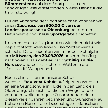
Bümmerstede
auf dem Sportplatz an der
Sandkruger Straße stattfinden. Vielen Dank für die
Unterstützung!
Für die Abnahme der Sportabzeichen konnten wir
einen
Zuschuss von 500,00 €
von der
Landessparkasse zu Oldenburg
bekommen.
Dafür werden wir
neue Sportgeräte
anschaffen.
Unseren Inselausflug konnten wir leider nicht wie
geplant stattfinden lassen. Das Wetter war zu
schlecht. Dafür möchten wir im neuen Schuljahr
am
Mittwoch, den 30.09.2026
unseren Ausflug
nachholen. Dazu geht es nach
Schillig an die
Nordsee
und bei schlechtem Wetter in die
„Spielstadt“ Wangerland.
Nach zehn Jahren an unserer Schule
wechselt
Frau Vera Rohde
auf eigenen Wunsch
an eine Grundschule in Hude in den Landkreis
Oldenburg. Ich mich auf diesem Wege für die
vertrauensvolle und gute Zusammenarbeit in
diesen vielen Jahren bedanken und wünsche Frau
Rohde im Namen aller beschäftigten Menschen
und Kinder einen guten Start an der neuen Schule