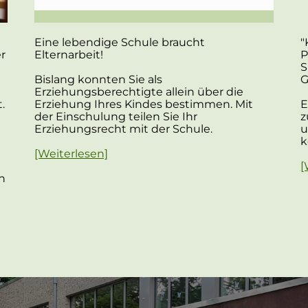
Eine lebendige Schule braucht
"
er
Elternarbeit!
P
S
Bislang konnten Sie als
G
Erziehungsberechtigte allein über die
.
Erziehung Ihres Kindes bestimmen. Mit
E
der Einschulung teilen Sie Ihr
z
Erziehungsrecht mit der Schule.
u
k
[Weiterlesen]
[
in