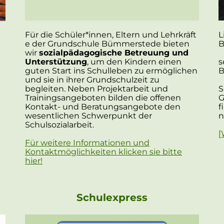
Für die Schüler*innen, Eltern und Lehrkräft
L
e der Grundschule Bümmerstede bieten
B
wir
sozialpädagogische Betreuung
und
Unterstützung
, um den Kindern einen
s
guten Start ins Schulleben zu ermöglichen
B
und sie in ihrer Grundschulzeit zu
begleiten. Neben Projektarbeit und
S
Trainingsangeboten bilden die offenen
G
Kontakt- und Beratungsangebote den
f
wesentlichen Schwerpunkt der
n
Schulsozialarbeit.
[
Für weitere Informationen und
Kontaktmöglichkeiten klicken sie bitte
hier!
Schulexpress